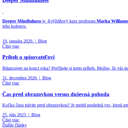
Deeper Mindfulness
Deeper Mindfulness
je 8-týždňový kurz profesora
Marka William
jeho kolegov.
19. januára 2026
|
Blog
Čítaj viac
Príbeh o spisovateľovi
Bilancujete na konci roka? Prečítajte si tento príbeh. Možno, že vás in
31. decembra 2026
|
Blog
Čítaj viac
Čas pred obrazovkou versus duševná pohoda
Koľko času trávite pred obrazovkou? Je mobil posledná vec, ktorú pr
25. júla 2025
|
Blog
Čítaj viac
Ďalšie články