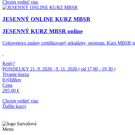
Chcem vedieť viac
JESENNÝ ONLINE KURZ MBSR
JESENNÝ KURZ MBSR online
Celosvetovo známy certifikovaný sekulárny program. Kurz MBSR je za
Kedy?
PONDELKY 21. 9. 2026 - 9. 11. 2026 ( od 17,00 - 19,30 )
Trvanie kurzu
8 týždňov
Cena
295,00 €
Chcem vedieť viac
Ďalšie kurzy
Menu