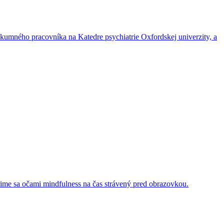
skumného pracovníka na Katedre psychiatrie Oxfordskej univerzity, a
zrime sa očami mindfulness na čas strávený pred obrazovkou.