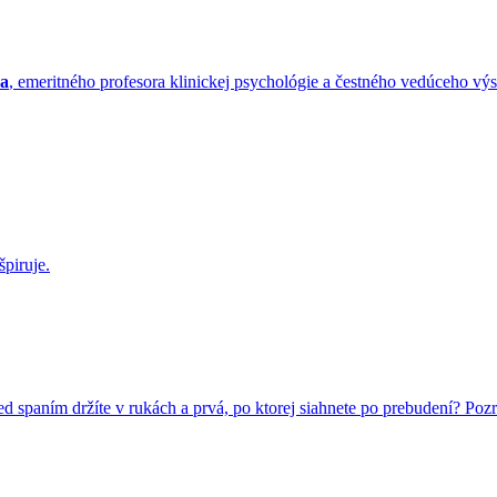
sa
, emeritného profesora klinickej psychológie a čestného vedúceho vý
špiruje.
ed spaním držíte v rukách a prvá, po ktorej siahnete po prebudení? Po