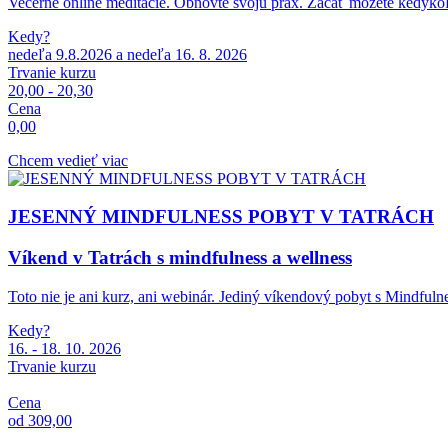
Večerné online meditácie. Obnovte svoju prax. Začať môžete kedykoľ
Kedy?
nedeľa 9.8.2026 a nedeľa 16. 8. 2026
Trvanie kurzu
20,00 - 20,30
Cena
0,00
Chcem vedieť viac
JESENNÝ MINDFULNESS POBYT V TATRÁCH
Víkend v Tatrách s mindfulness a wellness
Toto nie je ani kurz, ani webinár. Jediný víkendový pobyt s Mindfulne
Kedy?
16. - 18. 10. 2026
Trvanie kurzu
Cena
od 309,00