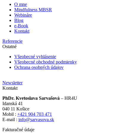
O mne
Mindfulness MBSR
Webináre
Blog
e-Book
Kontakt
Referencie
Ostatné
Všeobecné vyhlásenie
Všeobecné obchodné podmienky
Ochrana osobných údajov
Newsletter
Kontakt
PhDr. Kvetoslava Sarvašová
– HR4U
Idanská 41
040 11 Košice
Mobil :
+421 904 703 471
E-mail :
info@sarvasova.sk
Fakturačné údaje