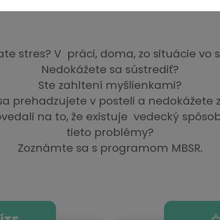
ate stres? V práci, doma, zo situácie vo 
Nedokážete sa sústrediť?
Ste zahltení myšlienkami?
sa prehadzujete v posteli a nedokážete 
vedali na to, že existuje vedecký spôsob,
tieto problémy?
Zoznámte sa s programom MBSR.