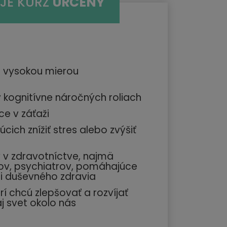
JE KURZ
URČENÝ
 vysokou mierou
 kognitívne náročných roliach
ce v záťaži
úcich znížiť stres alebo zvýšiť
 v zdravotníctve, najmä
v, psychiatrov, pomáhajúce
ti duševného zdravia
rí chcú zlepšovať a rozvíjať
aj svet okolo nás