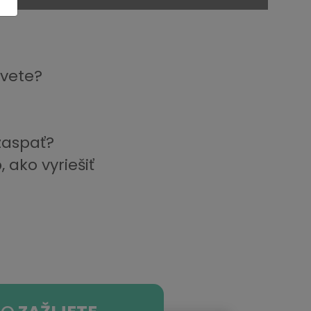
svete?
zaspať?
 ako vyriešiť