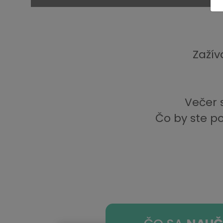
Zažív
Večer 
Čo by ste po