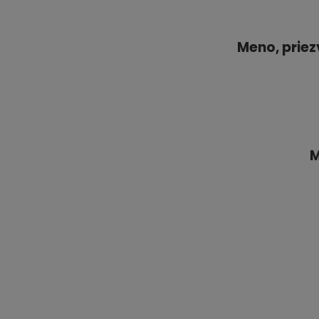
Meno, priezv
M