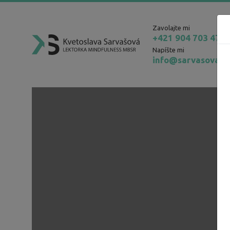
Zavolajte mi
+421 904 703 471
Napíšte mi
info@sarvasova.s