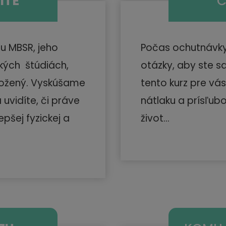
ÍTE
zu MBSR, jeho
Počas ochutnávk
ckých štúdiách,
otázky, aby ste sa
ložený. Vyskúšame
tento kurz pre vá
 uvidíte, či práve
nátlaku a prísľub
epšej fyzickej a
život...