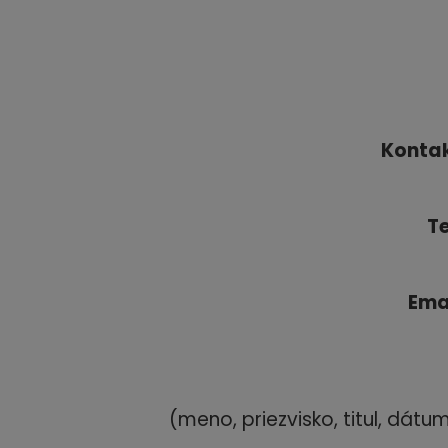
Konta
Te
Ema
(meno, priezvisko, titul, dát