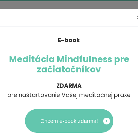
O mne
Mindfulness MBSR
Webiná
k
E-book
Meditácia Mindfulness pre
začiatočníkov
KURZ
ZDARMA
pre naštartovanie Vašej meditačnej praxe
O ČOM JE KURZ MBSR?
Chcem e-book zdarma!