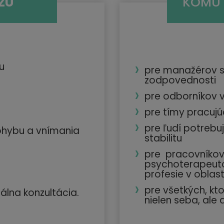
ZU
KOMU 
u
pre manažérov s
zodpovednosti
pre odborníkov v
pre tímy pracujú
pre ľudí potrebuj
ohybu a vnímania
stabilitu
pre pracovníkov
psychoterapeuto
profesie v oblas
pre všetkých, kto
álna konzultácia.
nielen seba, ale 