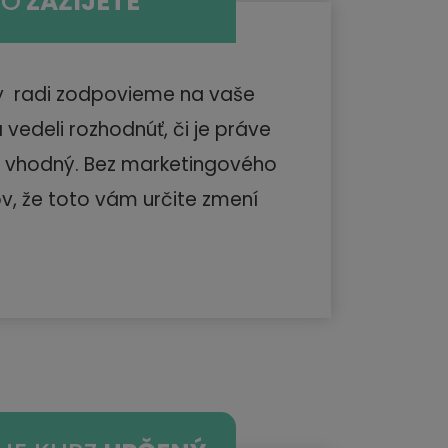
ČO
ZAŽIJETE
y radi zodpovieme na vaše
 vedeli rozhodnúť, či je práve
s vhodný. Bez marketingového
ov, že toto vám určite zmení