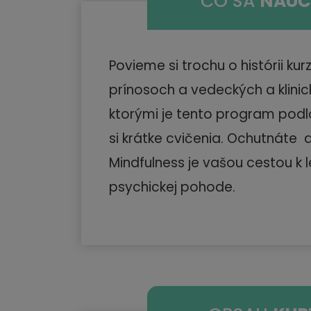
ČO SA
NAUČ
Povieme si trochu o histórii kur
prínosoch a vedeckých a klini
ktorými je tento program pod
si krátke cvičenia. Ochutnáte a
Mindfulness je vašou cestou k l
psychickej pohode.