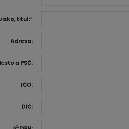
isko, titul:
*
Adresa:
esto a PSČ:
IČO:
DIČ:
IČ DPH: