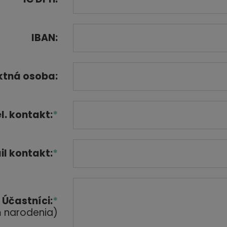
IBAN:
ktná osoba:
l. kontakt:
*
il kontakt:
*
Účastníci:
*
um narodenia)